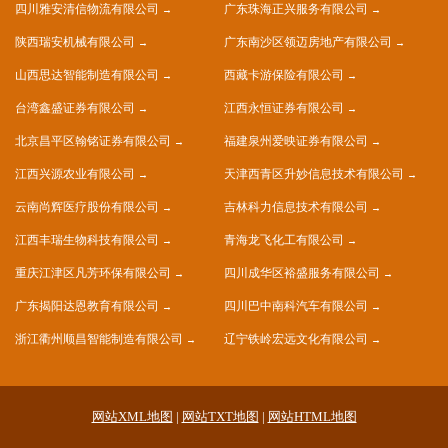
四川雅安清信物流有限公司
广东珠海正兴服务有限公司
陕西瑞安机械有限公司
广东南沙区领迈房地产有限公司
山西思达智能制造有限公司
西藏卡游保险有限公司
台湾鑫盛证券有限公司
江西永恒证券有限公司
北京昌平区翰铭证券有限公司
福建泉州爱映证券有限公司
江西兴源农业有限公司
天津西青区升妙信息技术有限公司
云南尚辉医疗股份有限公司
吉林科力信息技术有限公司
江西丰瑞生物科技有限公司
青海龙飞化工有限公司
重庆江津区凡芳环保有限公司
四川成华区裕盛服务有限公司
广东揭阳达恩教育有限公司
四川巴中南科汽车有限公司
浙江衢州顺昌智能制造有限公司
辽宁铁岭宏远文化有限公司
网站XML地图
|
网站TXT地图
|
网站HTML地图